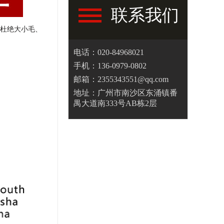
联系我们
杜绝大小毛、
电话：020-84968021
手机：136-0979-0802
邮箱：2355343551@qq.com
地址：广州市南沙区东涌镇番
禺大道南333号AB栋2层