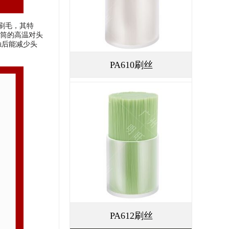
刷毛，其特
筒的高温对头
触后能减少头
PA610刷丝
PA612刷丝