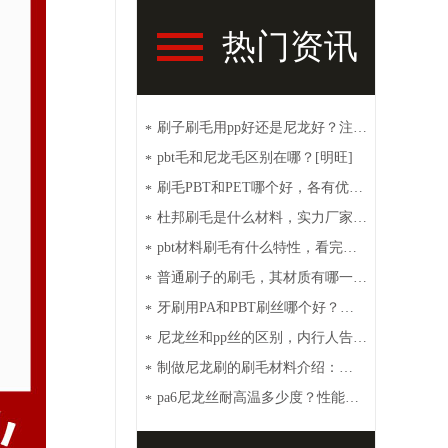
热门资讯
刷子刷毛用pp好还是尼龙好？注意
*
这些【明旺】
pbt毛和尼龙毛区别在哪？[明旺]
*
刷毛PBT和PET哪个好，各有优点
*
[明旺]
杜邦刷毛是什么材料，实力厂家带
*
你了解【明旺】
pbt材料刷毛有什么特性，看完你
*
就秒懂【明旺】
普通刷子的刷毛，其材质有哪一
*
些？【明旺】
牙刷用PA和PBT刷丝哪个好？性
*
价比高选这种[明旺]
尼龙丝和pp丝的区别，内行人告诉
*
你【明旺】
制做尼龙刷的刷毛材料介绍：
*
PA6、PA66、PET和PBT
pa6尼龙丝耐高温多少度？性能特
*
点介绍【明旺】