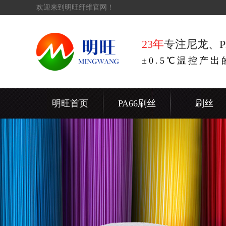
欢迎来到明旺纤维官网！
23年
专注尼龙、P
±0.5℃温控产
明旺首页
PA66刷丝
刷丝