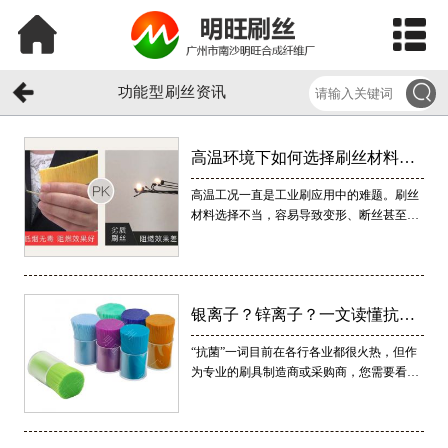
功能型刷丝资讯
高温环境下如何选择刷丝材料？
高温工况一直是工业刷应用中的难题。刷丝
PEEK阻燃刷丝给出答案
材料选择不当，容易导致变形、断丝甚至设
备停机。
银离子？锌离子？一文读懂抗菌
“抗菌”一词目前在各行各业都很火热，但作
尼龙刷丝的核心科技与选择标准
为专业的刷具制造商或采购商，您需要看得
更深。市面上都说自己的刷丝抗菌，但原理
是什么？哪种更好？今天我们就从技术层
面，帮您拆解抗菌尼龙刷丝的核心科技。