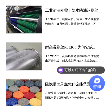
工业清洁刚需｜防水防油污刷丝
工业场景中，机械设备、管道、生产线的油
污清洁一直是难题，普通刷丝不防水、不防
油，沾油后易结块、断裂，不仅清洁效率
低，还会损伤设备表面，增加维护成本。今
天，刷丝生产厂家带大家解锁工业清洁神器
——防水防油污刷丝，精准解决工业清
耐高温刷丝PEEK：为何它成为
洁“卡脖子”难题
工业生产中，高温环境对刷丝材料的性能提
工业领域的“宠儿”？
出严苛挑战。耐高温刷丝PEEK以其卓越特
性脱颖而出
可以介绍下你们的刷丝吗？
阻燃尼龙刷丝凭什么能承受住V0
在做采购决策时，很多客户会问：“你们的
级燃烧测试？
阻燃丝是V0级的吗？” 但鲜少有人知道，V0
级背后意味着怎样的技术博弈。今天，我们