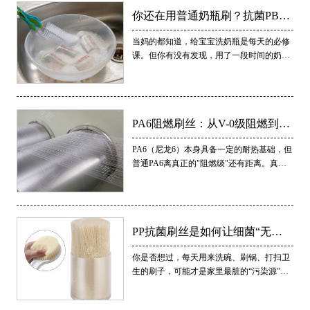
你还在用普通奶瓶刷？抗菌PBT
当妈的都知道，给宝宝洗奶瓶是每天的必修
刷丝，才是母婴安全真正的“隐形
课。但你有没有发现，用了一段时间的奶瓶
刷，刷毛根部开始发黑、长霉点，闻起来还
守护者”
有一股怪味？如果你遇到过，千万别大意
——这可能是普通刷丝在湿水环境下滋生了
大量细菌，正在偷偷损害宝宝的入口安全。
PA6阻燃刷丝：从V-0级阻燃到
PA6（尼龙6）本身具备一定的耐热基础，但
UL94认证，工业毛刷的安全底线
普通PA6离真正的"阻燃级"还有距离。真正
的PA6阻燃刷丝，核心看两个指标：
谁来守护？
PP抗菌刷丝是如何让细菌“无处
你是否想过，每天用来洗碗、刷锅、打扫卫
遁形”的？
生的刷子，可能才是家里最脏的“污染源”？
潮湿的刷毛缝隙，简直是细菌和霉菌的“五
星级温床”。