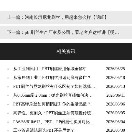
上一篇：
河南长垣尼龙刷丝，用起来怎么样【明旺】
下一篇：
pbt刷丝生产厂家及公司，看老客户这样讲【明
旺】
相关资讯
从工业到民用：PBT刷丝应用领域全解析
2026/06/25
●
从家居到工业：PBT刷丝用途到底有多广？
2026/06/18
●
PET刷丝与尼龙刷丝有什么区别？如何选择更
2026/06/13
●
合适？
从0.05mm到2.0mm：抛光刷丝直径如何决定
2026/06/11
●
抛光精度？
PBT高弹刷丝如何悄悄提升你的生活品质？
2026/06/06
●
高弹性、更耐久：PBT刷丝正如何颠覆传统清
2026/06/05
●
洁工具市场？
PA6/66/610/612、PBT、PP耐磨性实测对比：
2026/06/04
●
谁才是"耐磨之王"？
工业管道清洁刷选PBT还是尼龙？
2026/05/30
●