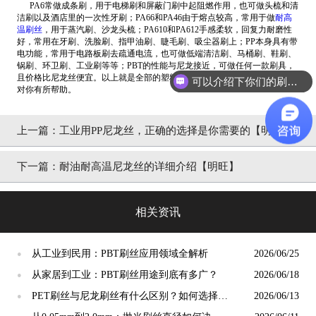
PA6常做成条刷，用于电梯刷和屏蔽门刷中起阻燃作用，也可做头梳和清
洁刷以及酒店里的一次性牙刷；PA66和PA46由于熔点较高，常用于做
耐高
温刷丝
，用于蒸汽刷、沙龙头梳；PA610和PA612手感柔软，回复力耐磨性
好，常用在牙刷、洗脸刷、指甲油刷、睫毛刷、吸尘器刷上；PP本身具有带
电功能，常用于电路板刷去疏通电流，也可做低端清洁刷、马桶刷、鞋刷、
锅刷、环卫刷、工业刷等等；PBT的性能与尼龙接近，可做任何一款刷具，
且价格比尼龙丝便宜。以上就是全部的塑料刷丝的种类和用途的内容，希望
可以介绍下你们的刷丝吗？
对你有所帮助。
上一篇：
工业用PP尼龙丝，正确的选择是你需要的【明
旺】
下一篇：
耐油耐高温尼龙丝的详细介绍【明旺】
相关资讯
从工业到民用：PBT刷丝应用领域全解析
2026/06/25
●
从家居到工业：PBT刷丝用途到底有多广？
2026/06/18
●
PET刷丝与尼龙刷丝有什么区别？如何选择更
2026/06/13
●