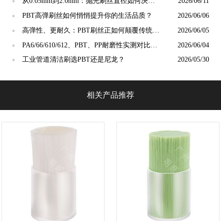
合适？
从0.05mm到2.0mm：抛光刷丝直径如何决定
2026/06/11
●
抛光精度？
PBT高弹刷丝如何悄悄提升你的生活品质？
2026/06/06
●
高弹性、更耐久：PBT刷丝正如何颠覆传统清
2026/06/05
●
洁工具市场？
PA6/66/610/612、PBT、PP耐磨性实测对比：
2026/06/04
●
谁才是"耐磨之王"？
工业管道清洁刷选PBT还是尼龙？
2026/05/30
●
相关产品推荐