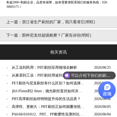
务超2000+制刷企业，品质有保障，如有需要请联系我们的服务热线：020-
39005175！
上一篇：
浙江省生产刷丝的厂家，我只看准它[明旺]
下一篇：
那种尼龙丝超级耐磨？厂家告诉你[明旺]
相关资讯
从工业到民用：PBT刷丝应用领域全解析
2026/06/25
●
可以介绍下你们的刷丝吗？
从家居到工业：PBT刷丝用途到底有多广？
2026/06/18
●
PET刷丝与尼龙刷丝有什么区别？如何选择更
2026/06/13
●
合适？
从0.05mm到2.0mm：抛光刷丝直径如何决定
2026/06/11
●
抛光精度？
PBT高弹刷丝如何悄悄提升你的生活品质？
2026/06/06
●
高弹性、更耐久：PBT刷丝正如何颠覆传统清
2026/06/05
●
洁工具市场？
PA6/66/610/612、PBT、PP耐磨性实测对比：
2026/06/04
●