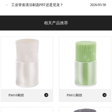
谁才是"耐磨之王"？
工业管道清洁刷选PBT还是尼龙？
2026/05/30
●
相关产品推荐
PA610刷丝
PA612刷丝