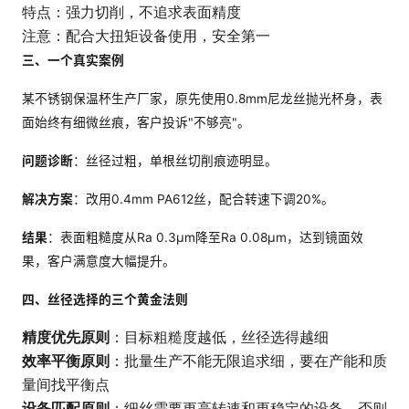
特点：强力切削，不追求表面精度
注意：配合大扭矩设备使用，安全第一
三、一个真实案例
某不锈钢保温杯生产厂家，原先使用0.8mm尼龙丝抛光杯身，表
面始终有细微丝痕，客户投诉"不够亮"。
问题诊断
：丝径过粗，单根丝切削痕迹明显。
解决方案
：改用0.4mm PA612丝，配合转速下调20%。
结果
：表面粗糙度从Ra 0.3μm降至Ra 0.08μm，达到镜面效
果，客户满意度大幅提升。
四、丝径选择的三个黄金法则
精度优先原则
：目标粗糙度越低，丝径选得越细
效率平衡原则
：批量生产不能无限追求细，要在产能和质
量间找平衡点
设备匹配原则
：细丝需要更高转速和更稳定的设备，否则