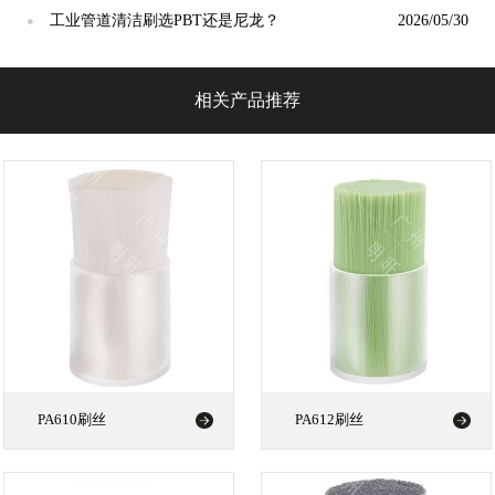
谁才是"耐磨之王"？
工业管道清洁刷选PBT还是尼龙？
2026/05/30
●
相关产品推荐
PA610刷丝
PA612刷丝