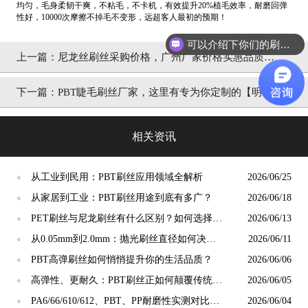
均匀，毛身柔韧干爽，不粘毛，不卡机，有效提升20%植毛效率，耐磨回弹
性好，10000次摩擦不掉毛不变形，远超客人最初的预期！
可以介绍下你们的刷丝吗？
上一篇：
尼龙丝刷丝采购价格，广州厂家价格实惠品质好
【明旺】
下一篇：
PBT睫毛刷丝厂家，这里有专为你定制的【明旺】
相关资讯
从工业到民用：PBT刷丝应用领域全解析
2026/06/25
●
从家居到工业：PBT刷丝用途到底有多广？
2026/06/18
●
PET刷丝与尼龙刷丝有什么区别？如何选择更
2026/06/13
●
合适？
从0.05mm到2.0mm：抛光刷丝直径如何决定
2026/06/11
●
抛光精度？
PBT高弹刷丝如何悄悄提升你的生活品质？
2026/06/06
●
高弹性、更耐久：PBT刷丝正如何颠覆传统清
2026/06/05
●
洁工具市场？
PA6/66/610/612、PBT、PP耐磨性实测对比：
2026/06/04
●