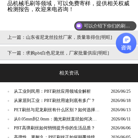
品机械毛刷等领域，可以免费寄样，提供相关权威
检测报告，欢迎来电咨询！
可以介绍下你们的刷丝吗？
上一篇：
山东省尼龙丝拉丝厂家，质量靠得住[明旺]
下一篇：
求购pbt白色尼龙丝，厂家批量供应[明旺]
相关资讯
从工业到民用：PBT刷丝应用领域全解析
2026/06/25
●
从家居到工业：PBT刷丝用途到底有多广？
2026/06/18
●
PET刷丝与尼龙刷丝有什么区别？如何选择更
2026/06/13
●
合适？
从0.05mm到2.0mm：抛光刷丝直径如何决定
2026/06/11
●
抛光精度？
PBT高弹刷丝如何悄悄提升你的生活品质？
2026/06/06
●
高弹性、更耐久：PBT刷丝正如何颠覆传统清
2026/06/05
●