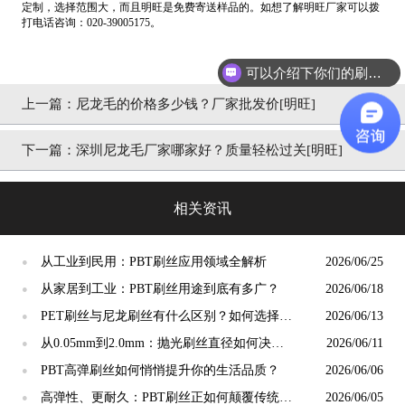
定制，选择范围大，而且明旺是免费寄送样品的。如想了解明旺厂家可以拨
打电话咨询：020-39005175。
可以介绍下你们的刷丝吗？
上一篇：
尼龙毛的价格多少钱？厂家批发价[明旺]
下一篇：
深圳尼龙毛厂家哪家好？质量轻松过关[明旺]
相关资讯
从工业到民用：PBT刷丝应用领域全解析
2026/06/25
●
从家居到工业：PBT刷丝用途到底有多广？
2026/06/18
●
PET刷丝与尼龙刷丝有什么区别？如何选择更
2026/06/13
●
合适？
从0.05mm到2.0mm：抛光刷丝直径如何决定
2026/06/11
●
抛光精度？
PBT高弹刷丝如何悄悄提升你的生活品质？
2026/06/06
●
高弹性、更耐久：PBT刷丝正如何颠覆传统清
2026/06/05
●