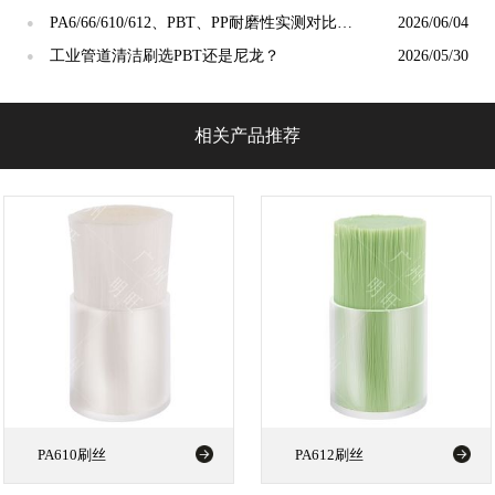
洁工具市场？
PA6/66/610/612、PBT、PP耐磨性实测对比：
2026/06/04
●
谁才是"耐磨之王"？
工业管道清洁刷选PBT还是尼龙？
2026/05/30
●
相关产品推荐
PA610刷丝
PA612刷丝