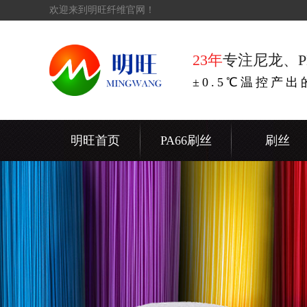
欢迎来到明旺纤维官网！
23年
专注尼龙、P
±0.5℃温控产
明旺首页
PA66刷丝
刷丝