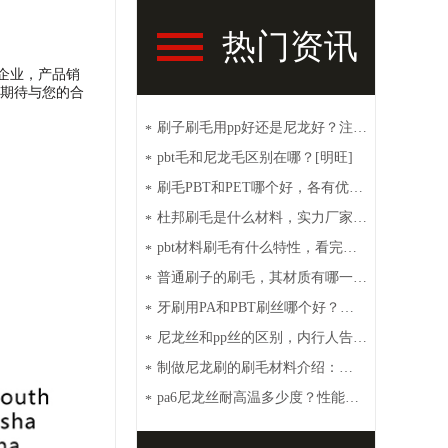
热门资讯
刷企业，产品销
，期待与您的合
刷子刷毛用pp好还是尼龙好？注意
*
这些【明旺】
pbt毛和尼龙毛区别在哪？[明旺]
*
刷毛PBT和PET哪个好，各有优点
*
[明旺]
杜邦刷毛是什么材料，实力厂家带
*
你了解【明旺】
pbt材料刷毛有什么特性，看完你
*
就秒懂【明旺】
普通刷子的刷毛，其材质有哪一
*
些？【明旺】
牙刷用PA和PBT刷丝哪个好？性
*
价比高选这种[明旺]
尼龙丝和pp丝的区别，内行人告诉
*
你【明旺】
制做尼龙刷的刷毛材料介绍：
*
PA6、PA66、PET和PBT
pa6尼龙丝耐高温多少度？性能特
*
点介绍【明旺】