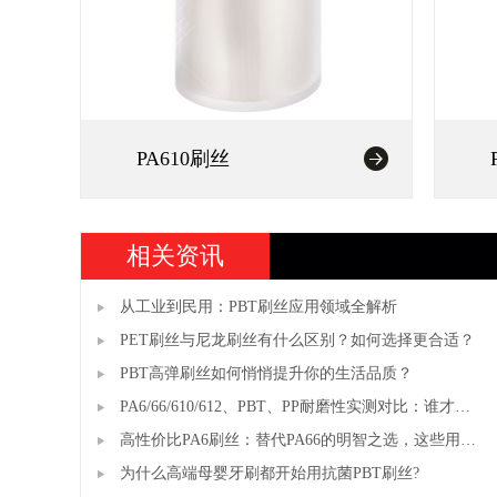
PA610刷丝
相关资讯
从工业到民用：PBT刷丝应用领域全解析
PET刷丝与尼龙刷丝有什么区别？如何选择更合适？
PBT高弹刷丝如何悄悄提升你的生活品质？
PA6/66/610/612、PBT、PP耐磨性实测对比：谁才
是"耐磨之王"？
高性价比PA6刷丝：替代PA66的明智之选，这些用途
你知道吗？
为什么高端母婴牙刷都开始用抗菌PBT刷丝?