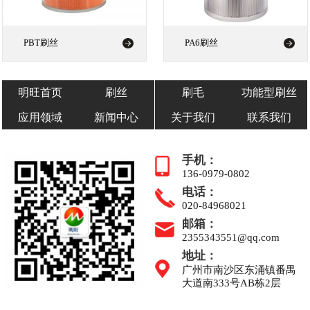
PBT刷丝
PA6刷丝
明旺首页
刷丝
刷毛
功能型刷丝
应用领域
新闻中心
关于我们
联系我们
手机：
136-0979-0802
电话：
020-84968021
邮箱：
2355343551@qq.com
地址：
广州市南沙区东涌镇番禺
大道南333号AB栋2层