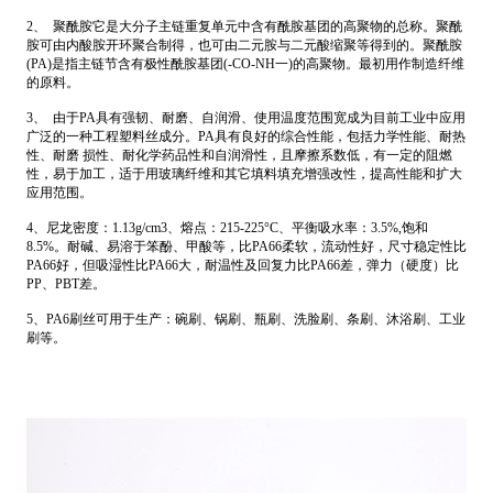
2、 聚酰胺它是大分子主链重复单元中含有酰胺基团的高聚物的总称。聚酰
胺可由内酸胺开环聚合制得，也可由二元胺与二元酸缩聚等得到的。聚酰胺
(PA)是指主链节含有极性酰胺基团(-CO-NH一)的高聚物。最初用作制造纤维
的原料。
3、 由于PA具有强韧、耐磨、自润滑、使用温度范围宽成为目前工业中应用
广泛的一种工程塑料丝成分。PA具有良好的综合性能，包括力学性能、耐热
性、耐磨 损性、耐化学药品性和自润滑性，且摩擦系数低，有一定的阻燃
性，易于加工，适于用玻璃纤维和其它填料填充增强改性，提高性能和扩大
应用范围。
4、尼龙密度：1.13g/cm3、熔点：215-225°C、平衡吸水率：3.5%,饱和
8.5%。耐碱、易溶于笨酚、甲酸等，比PA66柔软，流动性好，尺寸稳定性比
PA66好，但吸湿性比PA66大，耐温性及回复力比PA66差，弹力（硬度）比
PP、PBT差。
5、PA6刷丝可用于生产：碗刷、锅刷、瓶刷、洗脸刷、条刷、沐浴刷、工业
刷等。