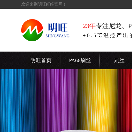
欢迎来到明旺纤维官网！
23年
专注尼龙、P
±0.5℃温控产
明旺首页
PA66刷丝
刷丝