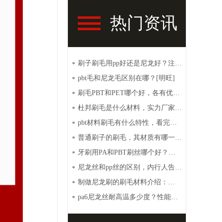
热门资讯
刷子刷毛用pp好还是尼龙好？注意
*
这些【明旺】
pbt毛和尼龙毛区别在哪？[明旺]
*
刷毛PBT和PET哪个好，各有优点
*
[明旺]
杜邦刷毛是什么材料，实力厂家带
*
你了解【明旺】
pbt材料刷毛有什么特性，看完你
*
就秒懂【明旺】
普通刷子的刷毛，其材质有哪一
*
些？【明旺】
牙刷用PA和PBT刷丝哪个好？性
*
价比高选这种[明旺]
尼龙丝和pp丝的区别，内行人告诉
*
你【明旺】
制做尼龙刷的刷毛材料介绍：
*
PA6、PA66、PET和PBT
pa6尼龙丝耐高温多少度？性能特
*
点介绍【明旺】