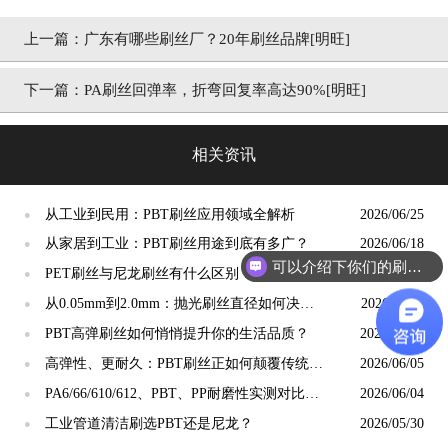
上一篇：
广东有哪些刷丝厂？20年刷丝品牌[明旺]
下一篇：
PA刷丝回弹率，折弯回复率高达90%[明旺]
相关资讯
从工业到民用：PBT刷丝应用领域全解析
2026/06/25
●
从家居到工业：PBT刷丝用途到底有多广？
2026/06/18
●
可以介绍下你们的刷丝吗？
PET刷丝与尼龙刷丝有什么区别？如何选择更
2026/06/13
●
合适？
从0.05mm到2.0mm：抛光刷丝直径如何决定
2026/06/11
●
抛光精度？
PBT高弹刷丝如何悄悄提升你的生活品质？
2026/06/06
●
高弹性、更耐久：PBT刷丝正如何颠覆传统清
2026/06/05
●
洁工具市场？
PA6/66/610/612、PBT、PP耐磨性实测对比：
2026/06/04
●
谁才是"耐磨之王"？
工业管道清洁刷选PBT还是尼龙？
2026/05/30
●