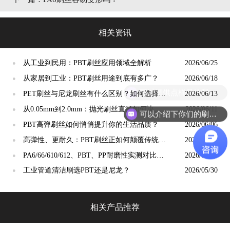
相关资讯
从工业到民用：PBT刷丝应用领域全解析
2026/06/25
●
从家居到工业：PBT刷丝用途到底有多广？
2026/06/18
●
可以提供点样品给我吗？
PET刷丝与尼龙刷丝有什么区别？如何选择更
2026/06/13
●
合适？
从0.05mm到2.0mm：抛光刷丝直径如何决定
2026/06/11
●
可以介绍下你们的刷丝吗？
抛光精度？
PBT高弹刷丝如何悄悄提升你的生活品质？
2026/06/06
●
高弹性、更耐久：PBT刷丝正如何颠覆传统清
2026/06/05
●
洁工具市场？
PA6/66/610/612、PBT、PP耐磨性实测对比：
2026/06/04
●
谁才是"耐磨之王"？
工业管道清洁刷选PBT还是尼龙？
2026/05/30
●
相关产品推荐