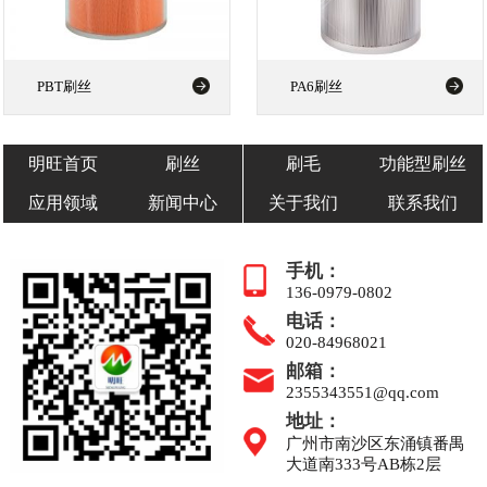
PBT刷丝
PA6刷丝
明旺首页
刷丝
刷毛
功能型刷丝
应用领域
新闻中心
关于我们
联系我们
手机：
136-0979-0802
电话：
020-84968021
邮箱：
2355343551@qq.com
地址：
广州市南沙区东涌镇番禺
大道南333号AB栋2层