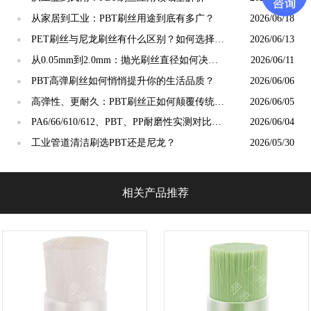
从家居到工业：PBT刷丝用途到底有多广？
2026/06/18
●
PET刷丝与尼龙刷丝有什么区别？如何选择更
2026/06/13
●
合适？
从0.05mm到2.0mm：抛光刷丝直径如何决定
2026/06/11
●
抛光精度？
PBT高弹刷丝如何悄悄提升你的生活品质？
2026/06/06
●
高弹性、更耐久：PBT刷丝正如何颠覆传统清
2026/06/05
●
洁工具市场？
PA6/66/610/612、PBT、PP耐磨性实测对比：
2026/06/04
●
谁才是"耐磨之王"？
工业管道清洁刷选PBT还是尼龙？
2026/05/30
●
相关产品推荐