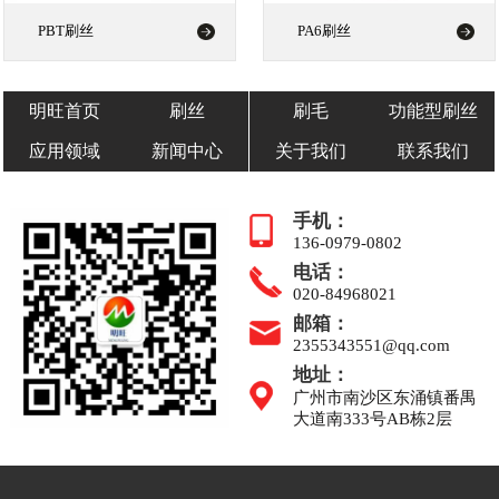
PBT刷丝
PA6刷丝
明旺首页
刷丝
刷毛
功能型刷丝
应用领域
新闻中心
关于我们
联系我们
手机：
136-0979-0802
电话：
020-84968021
邮箱：
2355343551@qq.com
地址：
广州市南沙区东涌镇番禺
大道南333号AB栋2层