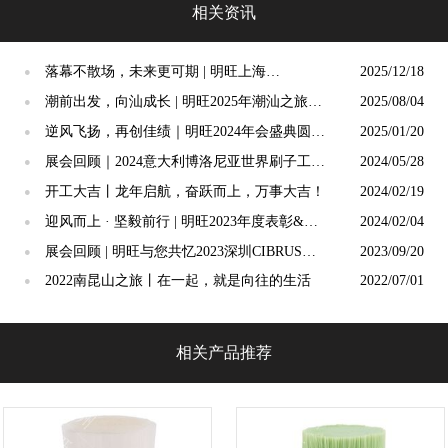
相关资讯
落幕不散场，未来更可期 | 明旺上海
2025/12/18
●
CIBRUSH制刷工业展圆满收官
潮前出发，向汕成长 | 明旺2025年潮汕之旅圆
2025/08/04
●
满结束！
逆风飞扬，再创佳绩｜明旺2024年会盛典圆满
2025/01/20
●
举行！
展会回顾｜2024意大利博洛尼亚世界刷子工业
2024/05/28
●
展圆满收官！
开工大吉丨龙年启航，奋跃而上，万事大吉！
2024/02/19
●
迎风而上 · 坚毅前行 | 明旺2023年度表彰&迎
2024/02/04
●
新会完美落幕！
展会回顾 | 明旺与您共忆2023深圳CIBRUSH
2023/09/20
●
精彩时刻
2022南昆山之旅丨在一起，就是向往的生活
2022/07/01
●
相关产品推荐