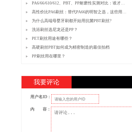
PA6/66/610/612、PBT、PP耐磨性实测对比：谁才
是"耐磨之王"？
高性价比PA6刷丝：替代PA66的明智之选，这些用途
你知道吗？
为什么高端母婴牙刷都开始用抗菌PBT刷丝?
洗浴刷丝选尼龙还是PP？
PET刷丝用途有哪些？
高硬刷丝PBT如何成为精密制造的最佳拍档
PP刷丝用在哪里？
我要评论
用户名ID：
内 容：