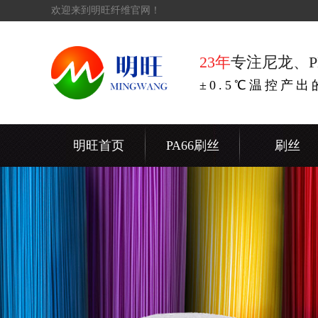
欢迎来到明旺纤维官网！
23年
专注尼龙、P
±0.5℃温控产
明旺首页
PA66刷丝
刷丝