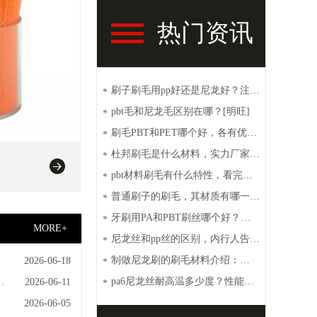
热门资讯
刷子刷毛用pp好还是尼龙好？注意
*
这些【明旺】
pbt毛和尼龙毛区别在哪？[明旺]
*
刷毛PBT和PET哪个好，各有优点
*
[明旺]
杜邦刷毛是什么材料，实力厂家带
*
你了解【明旺】
pbt材料刷毛有什么特性，看完你
*
就秒懂【明旺】
普通刷子的刷毛，其材质有哪一
*
些？【明旺】
牙刷用PA和PBT刷丝哪个好？性
*
MORE+
价比高选这种[明旺]
尼龙丝和pp丝的区别，内行人告诉
*
你【明旺】
制做尼龙刷的刷毛材料介绍：
2026-06-18
*
PA6、PA66、PET和PBT
pa6尼龙丝耐高温多少度？性能特
2026-06-11
*
点介绍【明旺】
具
2026-06-05