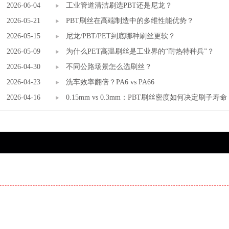
2026-06-04
市场？
工业管道清洁刷选PBT还是尼龙？
2026-05-21
PBT刷丝在高端制造中的多维性能优势？
2026-05-15
尼龙/PBT/PET到底哪种刷丝更软？
2026-05-09
为什么PET高温刷丝是工业界的“耐热特种兵”？
2026-04-30
不同公路场景怎么选刷丝？
2026-04-23
洗车效率翻倍？PA6 vs PA66
2026-04-16
0.15mm vs 0.3mm：PBT刷丝密度如何决定刷子寿命