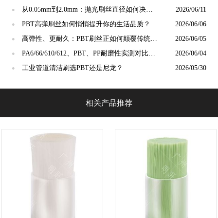
合适？
从0.05mm到2.0mm：抛光刷丝直径如何决定
2026/06/11
●
抛光精度？
PBT高弹刷丝如何悄悄提升你的生活品质？
2026/06/06
●
高弹性、更耐久：PBT刷丝正如何颠覆传统清
2026/06/05
●
洁工具市场？
PA6/66/610/612、PBT、PP耐磨性实测对比：
2026/06/04
●
谁才是"耐磨之王"？
工业管道清洁刷选PBT还是尼龙？
2026/05/30
●
相关产品推荐