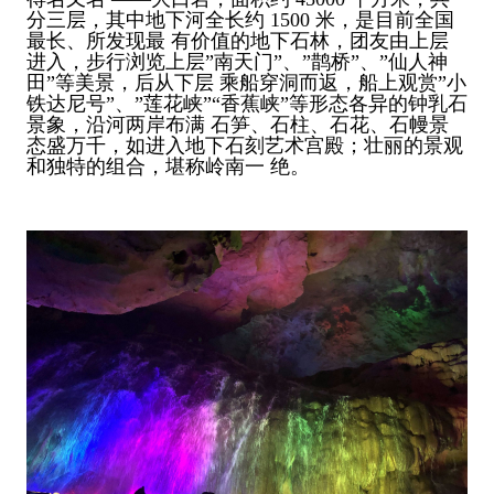
分三层，其中地下河全长约 1500 米，是目前全国
最长、所发现最 有价值的地下石林，团友由上层
进入，步行浏览上层”南天门”、”鹊桥”、”仙人神
田”等美景，后从下层 乘船穿洞而返，船上观赏”小
铁达尼号”、”莲花峡”“香蕉峡”等形态各异的钟乳石
景象，沿河两岸布满 石笋、石柱、石花、石幔景
态盛万千，如进入地下石刻艺术宫殿；壮丽的景观
和独特的组合，堪称岭南一 绝。