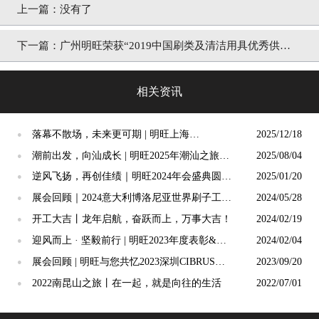
上一篇：
没有了
下一篇：
广州明旺荣获“2019中国刷类及清洁用具优秀供应
商”
相关资讯
落幕不散场，未来更可期 | 明旺上海
2025/12/18
●
CIBRUSH制刷工业展圆满收官
潮前出发，向汕成长 | 明旺2025年潮汕之旅圆
2025/08/04
●
满结束！
逆风飞扬，再创佳绩｜明旺2024年会盛典圆满
2025/01/20
●
举行！
展会回顾｜2024意大利博洛尼亚世界刷子工业
2024/05/28
●
展圆满收官！
开工大吉丨龙年启航，奋跃而上，万事大吉！
2024/02/19
●
迎风而上 · 坚毅前行 | 明旺2023年度表彰&迎
2024/02/04
●
新会完美落幕！
展会回顾 | 明旺与您共忆2023深圳CIBRUSH
2023/09/20
●
精彩时刻
2022南昆山之旅丨在一起，就是向往的生活
2022/07/01
●