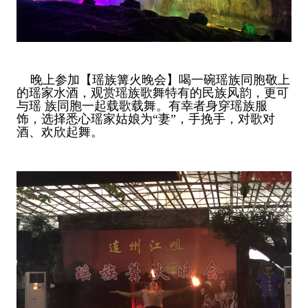
晚上参加【瑶族篝火晚会】喝一碗瑶族同胞敬上
的瑶家水酒，观赏瑶族歌舞特有的民族风韵，更可
与瑶 族同胞一起载歌载舞。有幸者身穿瑶族服
饰，选择悉心瑶家姑娘为“妻”，手挽手，对歌对
酒、欢欣起舞。