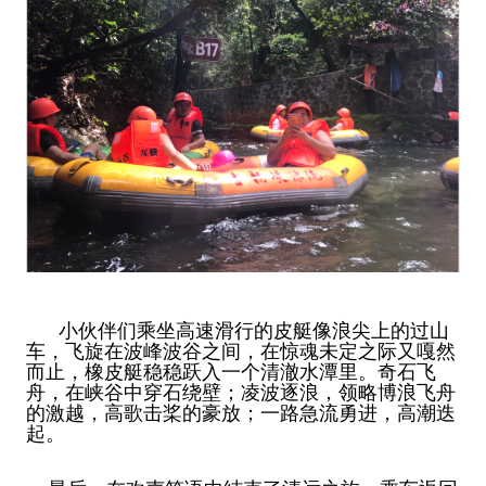
小伙伴们乘坐高速滑行的皮艇像浪尖上的过山
车，飞旋在波峰波谷之间，在惊魂未定之际又嘎然
而止，橡皮艇稳稳跃入一个清澈水潭里。奇石飞
舟，在峡谷中穿石绕壁；凌波逐浪，领略博浪飞舟
的激越，高歌击桨的豪放；一路急流勇进，高潮迭
起。