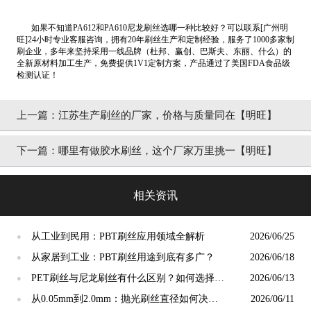
如果不知道PA612和PA610尼龙刷丝选哪一种比较好？可以联系[广州明
旺]24小时专业客服咨询，拥有20年刷丝生产和定制经验，服务了1000多家制
刷企业，多年来坚持采用一线品牌（杜邦、赢创、巴斯夫、东丽、什么）的
全新原材料加工生产，免费提供1V1定制方案，产品通过了美国FDA食品级
检测认证！
上一篇：
江苏生产刷丝的厂家，价格与质量同在【明旺】
下一篇：
哪里有做胶水刷丝，这个厂家万里挑一【明旺】
相关资讯
从工业到民用：PBT刷丝应用领域全解析
2026/06/25
●
从家居到工业：PBT刷丝用途到底有多广？
2026/06/18
●
PET刷丝与尼龙刷丝有什么区别？如何选择更
2026/06/13
●
合适？
从0.05mm到2.0mm：抛光刷丝直径如何决定
2026/06/11
●