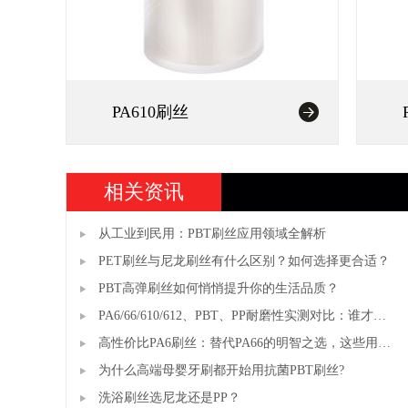
PA610刷丝
相关资讯
从工业到民用：PBT刷丝应用领域全解析
PET刷丝与尼龙刷丝有什么区别？如何选择更合适？
PBT高弹刷丝如何悄悄提升你的生活品质？
PA6/66/610/612、PBT、PP耐磨性实测对比：谁才
是"耐磨之王"？
高性价比PA6刷丝：替代PA66的明智之选，这些用途
你知道吗？
为什么高端母婴牙刷都开始用抗菌PBT刷丝?
洗浴刷丝选尼龙还是PP？