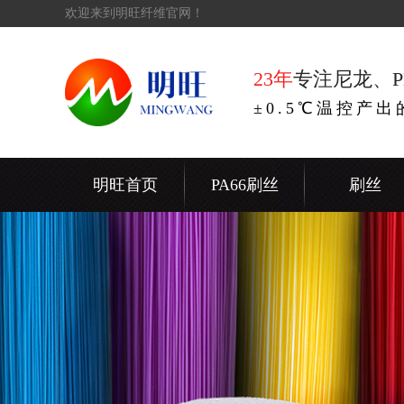
欢迎来到明旺纤维官网！
23年
专注尼龙、P
±0.5℃温控产
明旺首页
PA66刷丝
刷丝