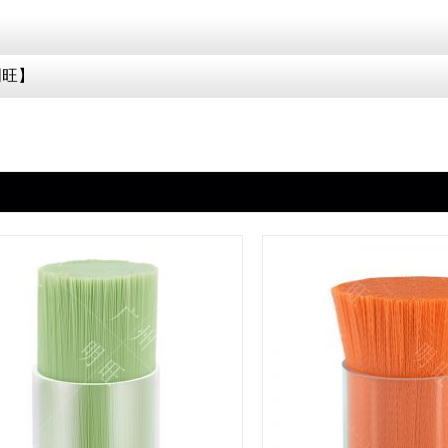
】
明旺】