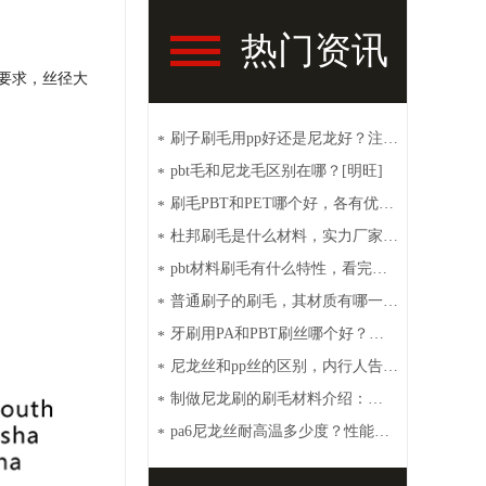
热门资讯
要求，丝径大
刷子刷毛用pp好还是尼龙好？注意
*
这些【明旺】
pbt毛和尼龙毛区别在哪？[明旺]
*
刷毛PBT和PET哪个好，各有优点
*
[明旺]
杜邦刷毛是什么材料，实力厂家带
*
你了解【明旺】
pbt材料刷毛有什么特性，看完你
*
就秒懂【明旺】
普通刷子的刷毛，其材质有哪一
*
些？【明旺】
牙刷用PA和PBT刷丝哪个好？性
*
价比高选这种[明旺]
尼龙丝和pp丝的区别，内行人告诉
*
你【明旺】
制做尼龙刷的刷毛材料介绍：
*
PA6、PA66、PET和PBT
pa6尼龙丝耐高温多少度？性能特
*
点介绍【明旺】