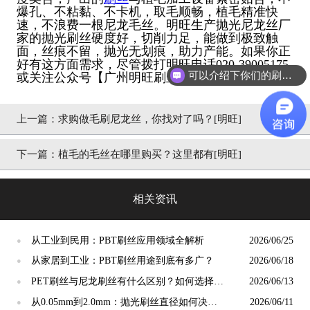
爆孔、不粘黏、不卡机，取毛顺畅，植毛精准快
速，不浪费一根尼龙毛丝。明旺生产抛光尼龙丝厂
家的抛光刷丝硬度好，切削力足，能做到极致触
面，丝痕不留，抛光无划痕，助力产能。如果你正
好有这方面需求，尽管拨打明旺电话020-39005175
可以介绍下你们的刷丝吗？
或关注公众号【广州明旺刷丝】进行咨询！
上一篇：
求购做毛刷尼龙丝，你找对了吗？[明旺]
下一篇：
植毛的毛丝在哪里购买？这里都有[明旺]
相关资讯
从工业到民用：PBT刷丝应用领域全解析
2026/06/25
●
从家居到工业：PBT刷丝用途到底有多广？
2026/06/18
●
PET刷丝与尼龙刷丝有什么区别？如何选择更
2026/06/13
●
合适？
从0.05mm到2.0mm：抛光刷丝直径如何决定
2026/06/11
●