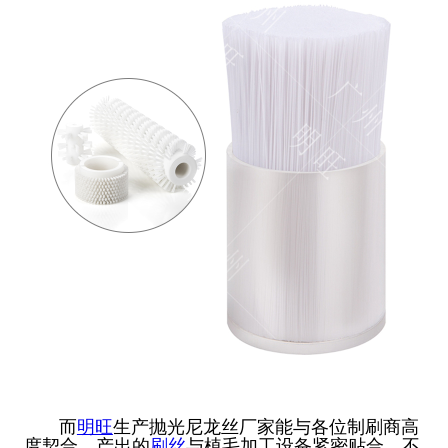
而
明旺
生产抛光尼龙丝厂家能与各位制刷商高
度契合，产出的
刷丝
与植毛加工设备紧密贴合，不