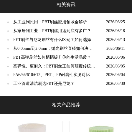
相关资讯
从工业到民用：PBT刷丝应用领域全解析
2026/06/25
●
从家居到工业：PBT刷丝用途到底有多广？
2026/06/18
●
PET刷丝与尼龙刷丝有什么区别？如何选择更
2026/06/13
●
合适？
从0.05mm到2.0mm：抛光刷丝直径如何决定
2026/06/11
●
抛光精度？
PBT高弹刷丝如何悄悄提升你的生活品质？
2026/06/06
●
高弹性、更耐久：PBT刷丝正如何颠覆传统清
2026/06/05
●
洁工具市场？
PA6/66/610/612、PBT、PP耐磨性实测对比：
2026/06/04
●
谁才是"耐磨之王"？
工业管道清洁刷选PBT还是尼龙？
2026/05/30
●
相关产品推荐