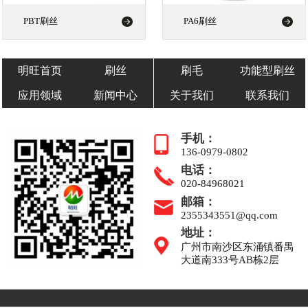
PBT刷丝
PA6刷丝
明旺首页
刷丝
刷毛
功能型刷丝
应用领域
新闻中心
关于我们
联系我们
手机：
136-0979-0802
电话：
020-84968021
邮箱：
2355343551@qq.com
地址：
广州市南沙区东涌镇番禺
大道南333号AB栋2层