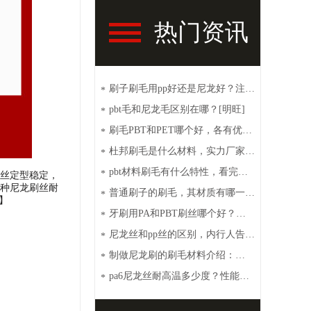
热门资讯
刷子刷毛用pp好还是尼龙好？注意
*
这些【明旺】
pbt毛和尼龙毛区别在哪？[明旺]
*
刷毛PBT和PET哪个好，各有优点
*
[明旺]
杜邦刷毛是什么材料，实力厂家带
*
你了解【明旺】
pbt材料刷毛有什么特性，看完你
*
丝定型稳定，
种尼龙刷丝耐
就秒懂【明旺】
普通刷子的刷毛，其材质有哪一
*
】
些？【明旺】
牙刷用PA和PBT刷丝哪个好？性
*
价比高选这种[明旺]
尼龙丝和pp丝的区别，内行人告诉
*
你【明旺】
制做尼龙刷的刷毛材料介绍：
*
PA6、PA66、PET和PBT
pa6尼龙丝耐高温多少度？性能特
*
点介绍【明旺】