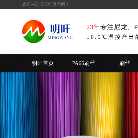
欢迎来到明旺纤维官网！
23年
专注尼龙、P
±0.5℃温控产
明旺首页
PA66刷丝
刷丝