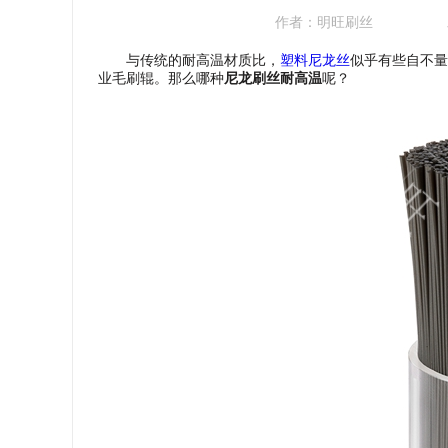
作者：
明旺刷丝
与传统的耐高温材质比，
塑料尼龙丝
似乎有些自不量
业毛刷辊。那么哪种
尼龙刷丝耐高温
呢？