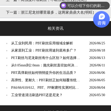
可以介绍下你们的刷丝吗？
下一篇：
浙江尼龙丝哪里最多，这两家鼎鼎大名[明旺]
相关资讯
从工业到民用：PBT刷丝应用领域全解析
2026/06/25
●
从家居到工业：PBT刷丝用途到底有多广？
2026/06/18
●
PET刷丝与尼龙刷丝有什么区别？如何选择更
2026/06/13
●
合适？
从0.05mm到2.0mm：抛光刷丝直径如何决定
2026/06/11
●
抛光精度？
PBT高弹刷丝如何悄悄提升你的生活品质？
2026/06/06
●
高弹性、更耐久：PBT刷丝正如何颠覆传统清
2026/06/05
●
洁工具市场？
PA6/66/610/612、PBT、PP耐磨性实测对比：
2026/06/04
●
谁才是"耐磨之王"？
工业管道清洁刷选PBT还是尼龙？
2026/05/30
●