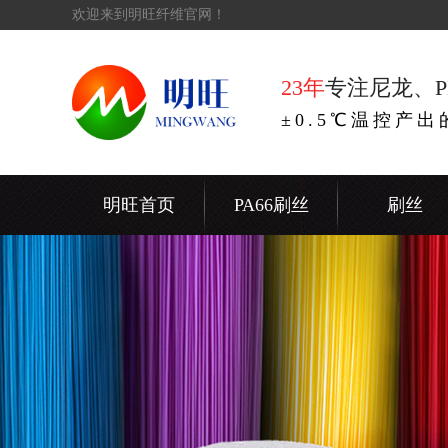
欢迎来到明旺纤维官网！
23年
专注尼龙、P
±0.5℃温控产
明旺首页
PA66刷丝
刷丝