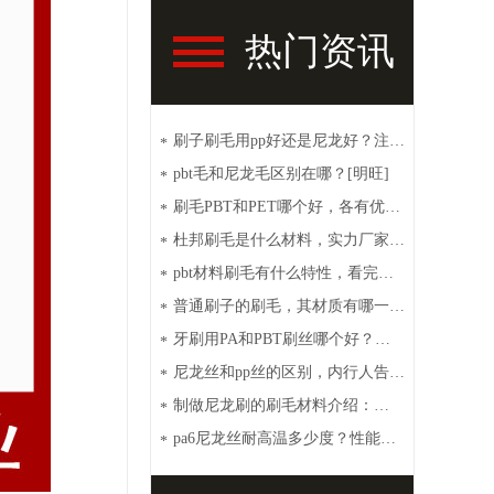
热门资讯
刷子刷毛用pp好还是尼龙好？注意
*
这些【明旺】
pbt毛和尼龙毛区别在哪？[明旺]
*
刷毛PBT和PET哪个好，各有优点
*
[明旺]
杜邦刷毛是什么材料，实力厂家带
*
你了解【明旺】
pbt材料刷毛有什么特性，看完你
*
就秒懂【明旺】
普通刷子的刷毛，其材质有哪一
*
些？【明旺】
牙刷用PA和PBT刷丝哪个好？性
*
价比高选这种[明旺]
尼龙丝和pp丝的区别，内行人告诉
*
你【明旺】
制做尼龙刷的刷毛材料介绍：
*
PA6、PA66、PET和PBT
pa6尼龙丝耐高温多少度？性能特
*
点介绍【明旺】