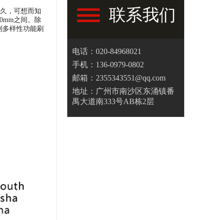
联系我们
长久，可想而知
0mm之间。除
定制多样性功能刷
电话：020-84968021
手机：136-0979-0802
邮箱：2355343551@qq.com
地址：广州市南沙区东涌镇番
禺大道南333号AB栋2层