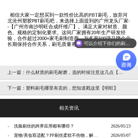
相信大家一定想买到一款性价比高的PBT刷毛，放弃河
北沧州塑胶
刷毛吧，来选择上面提到的广州龙头厂家
PBT
-
【广州市南沙明旺合成纤维厂】。满足大家对材质、颜
-
色、规格的定制化要求。这间厂家拥有
年生产研发经
20
验，合作超过
家毛刷制造商，与多家
强品牌企业
2000+
500
可以介绍下你们的刷丝吗？
长期保持合作关系，刷毛质量有保证。
上一篇：
什么材质的刷毛耐磨，选的时候注意这几点【明
旺】
下一篇：
塑料刷毛哪里有卖的，想知道戳这里【明旺】
相关资讯
洗脸刷丝的跨界应用都有哪些？
2026/05/23
●
宠物/美妆双适配？PP刷丝柔软不伤物，解锁
2026/05/07
●