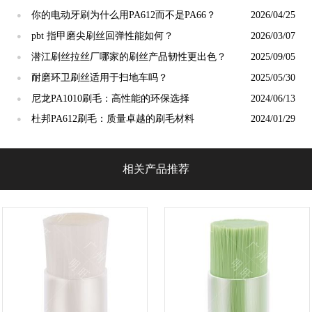
小众应用新场景
你的电动牙刷为什么用PA612而不是PA66？
2026/04/25
●
pbt 指甲磨尖刷丝回弹性能如何？
2026/03/07
●
潜江刷丝拉丝厂哪家的刷丝产品韧性更出色？
2025/09/05
●
耐磨环卫刷丝适用于扫地车吗？
2025/05/30
●
尼龙PA1010刷毛：高性能的环保选择
2024/06/13
●
杜邦PA612刷毛：质量卓越的刷毛材料
2024/01/29
●
相关产品推荐