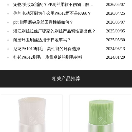
宠物/美妆双适配？PP刷丝柔软不伤物，解锁
2026/05/07
●
小众应用新场景
你的电动牙刷为什么用PA612而不是PA66？
2026/04/25
●
pbt 指甲磨尖刷丝回弹性能如何？
2026/03/07
●
潜江刷丝拉丝厂哪家的刷丝产品韧性更出色？
2025/09/05
●
耐磨环卫刷丝适用于扫地车吗？
2025/05/30
●
尼龙PA1010刷毛：高性能的环保选择
2024/06/13
●
杜邦PA612刷毛：质量卓越的刷毛材料
2024/01/29
●
相关产品推荐