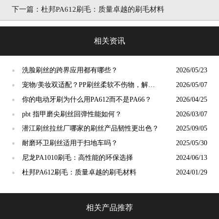
下一篇：
杜邦PA612刷毛：质量卓越的刷毛材料
相关资讯
洗脸刷丝的跨界应用都有哪些？
2026/05/23
●
宠物/美妆双适配？PP刷丝柔软不伤物，解锁
2026/05/07
●
小众应用新场景
你的电动牙刷为什么用PA612而不是PA66？
2026/04/25
●
pbt 指甲磨尖刷丝回弹性能如何？
2026/03/07
●
潜江刷丝拉丝厂哪家的刷丝产品韧性更出色？
2025/09/05
●
耐磨环卫刷丝适用于扫地车吗？
2025/05/30
●
尼龙PA1010刷毛：高性能的环保选择
2024/06/13
●
杜邦PA612刷毛：质量卓越的刷毛材料
2024/01/29
●
相关产品推荐