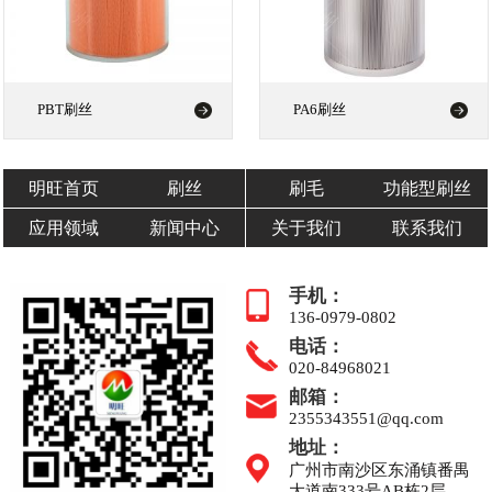
PBT刷丝
PA6刷丝
明旺首页
刷丝
刷毛
功能型刷丝
应用领域
新闻中心
关于我们
联系我们
手机：
136-0979-0802
电话：
020-84968021
邮箱：
2355343551@qq.com
地址：
广州市南沙区东涌镇番禺
大道南333号AB栋2层