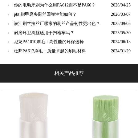
小众应用新场景
你的电动牙刷为什么用PA612而不是PA66？
2026/04/25
●
pbt 指甲磨尖刷丝回弹性能如何？
2026/03/07
●
潜江刷丝拉丝厂哪家的刷丝产品韧性更出色？
2025/09/05
●
耐磨环卫刷丝适用于扫地车吗？
2025/05/30
●
尼龙PA1010刷毛：高性能的环保选择
2024/06/13
●
杜邦PA612刷毛：质量卓越的刷毛材料
2024/01/29
●
相关产品推荐