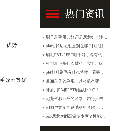
热门资讯
刷子刷毛用pp好还是尼龙好？注意
*
】，优势
这些【明旺】
pbt毛和尼龙毛区别在哪？[明旺]
*
刷毛PBT和PET哪个好，各有优点
*
[明旺]
杜邦刷毛是什么材料，实力厂家带
*
你了解【明旺】
pbt材料刷毛有什么特性，看完你
*
植毛效率等优
就秒懂【明旺】
普通刷子的刷毛，其材质有哪一
*
些？【明旺】
牙刷用PA和PBT刷丝哪个好？性
*
价比高选这种[明旺]
尼龙丝和pp丝的区别，内行人告诉
*
你【明旺】
制做尼龙刷的刷毛材料介绍：
*
PA6、PA66、PET和PBT
pa6尼龙丝耐高温多少度？性能特
*
点介绍【明旺】