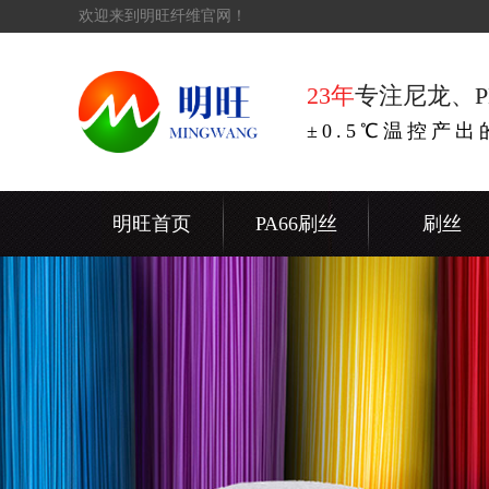
欢迎来到明旺纤维官网！
23年
专注尼龙、P
±0.5℃温控产
明旺首页
PA66刷丝
刷丝