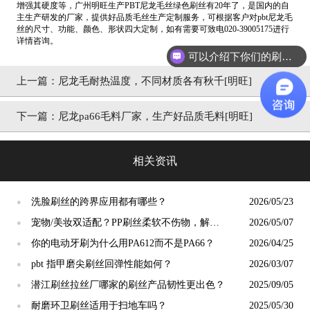
增强其硬度等，广州明旺生产PBT尼龙毛丝绿色刷丝有20年了，是国内的自
主生产研发的厂家，提供好品质毛丝生产定制服务，可根据客户对pbt尼龙毛
丝的尺寸、功能、颜色、形状四大定制，如有需要可致电020-39005175进行
详情咨询。
可以介绍下你们的刷丝吗？
上一篇：
尼龙毛耐热温度，不同材质各有秋千[明旺]
下一篇：
尼龙pa66毛料厂家，生产好品质毛料[明旺]
相关资讯
洗脸刷丝的跨界应用都有哪些？
2026/05/23
●
宠物/美妆双适配？PP刷丝柔软不伤物，解锁
2026/05/07
●
小众应用新场景
你的电动牙刷为什么用PA612而不是PA66？
2026/04/25
●
pbt 指甲磨尖刷丝回弹性能如何？
2026/03/07
●
潜江刷丝拉丝厂哪家的刷丝产品韧性更出色？
2025/09/05
●
耐磨环卫刷丝适用于扫地车吗？
2025/05/30
●