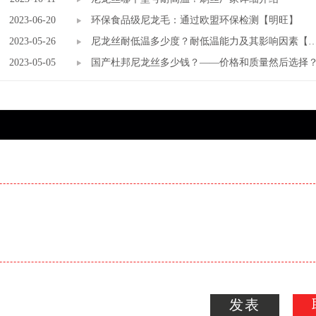
2023-06-20
环保食品级尼龙毛：通过欧盟环保检测【明旺】
2023-05-26
尼龙丝耐低温多少度？耐低温能力及其影响因素【
2023-05-05
旺】
国产杜邦尼龙丝多少钱？——价格和质量然后选择
发表