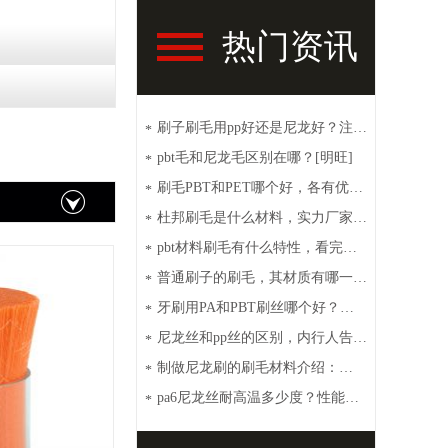
热门资讯
刷子刷毛用pp好还是尼龙好？注意
*
这些【明旺】
pbt毛和尼龙毛区别在哪？[明旺]
*
刷毛PBT和PET哪个好，各有优点
*
[明旺]
杜邦刷毛是什么材料，实力厂家带
*
你了解【明旺】
pbt材料刷毛有什么特性，看完你
*
就秒懂【明旺】
普通刷子的刷毛，其材质有哪一
*
些？【明旺】
牙刷用PA和PBT刷丝哪个好？性
*
价比高选这种[明旺]
尼龙丝和pp丝的区别，内行人告诉
*
你【明旺】
制做尼龙刷的刷毛材料介绍：
*
PA6、PA66、PET和PBT
pa6尼龙丝耐高温多少度？性能特
*
点介绍【明旺】