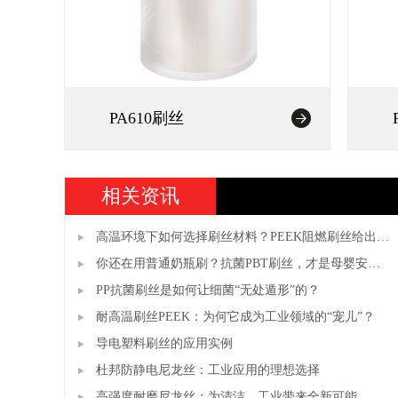
PA610刷丝
相关资讯
高温环境下如何选择刷丝材料？PEEK阻燃刷丝给出答
案
你还在用普通奶瓶刷？抗菌PBT刷丝，才是母婴安全
真正的“隐形守护者”
PP抗菌刷丝是如何让细菌“无处遁形”的？
耐高温刷丝PEEK：为何它成为工业领域的“宠儿”？
导电塑料刷丝的应用实例
杜邦防静电尼龙丝：工业应用的理想选择
高强度耐磨尼龙丝：为清洁、工业带来全新可能