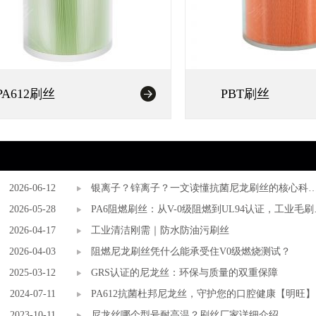
PA612刷丝
PBT刷丝
2026-06-12
银离子？锌离子？一文读懂抗菌尼龙刷丝的核心科
2026-05-28
与选择标准
PA6阻燃刷丝：从V-0级阻燃到UL94认证，工业毛刷
2026-04-17
安全底线谁来守护？
工业清洁刚需｜防水防油污刷丝
2026-04-03
阻燃尼龙刷丝凭什么能承受住V0级燃烧测试？
2025-03-12
GRS认证的尼龙丝：环保与质量的双重保障
2024-07-11
PA612抗菌杜邦尼龙丝，守护您的口腔健康【明旺】
2023-10-11
尼龙丝哪个型号耐高温？刷丝厂家详细介绍