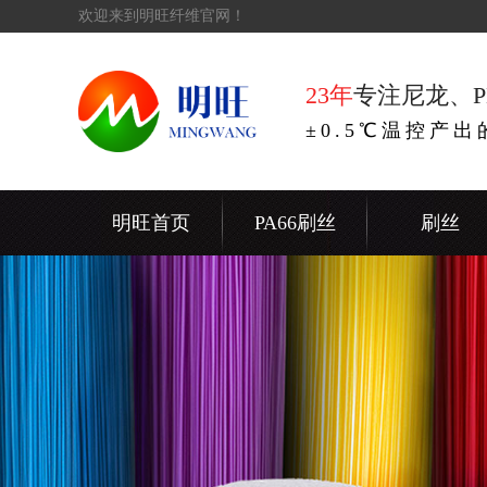
欢迎来到明旺纤维官网！
23年
专注尼龙、P
±0.5℃温控产
明旺首页
PA66刷丝
刷丝