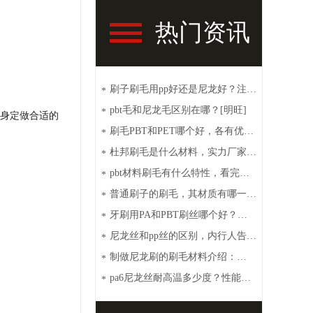
热门资讯
刷子刷毛用pp好还是尼龙好？注意
*
这些【明旺】
pbt毛和尼龙毛区别在哪？[明旺]
*
身定做合适的
刷毛PBT和PET哪个好，各有优点
*
[明旺]
杜邦刷毛是什么材料，实力厂家带
*
你了解【明旺】
pbt材料刷毛有什么特性，看完你
*
就秒懂【明旺】
普通刷子的刷毛，其材质有哪一
*
些？【明旺】
牙刷用PA和PBT刷丝哪个好？性
*
价比高选这种[明旺]
尼龙丝和pp丝的区别，内行人告诉
*
你【明旺】
制做尼龙刷的刷毛材料介绍：
*
PA6、PA66、PET和PBT
pa6尼龙丝耐高温多少度？性能特
*
点介绍【明旺】