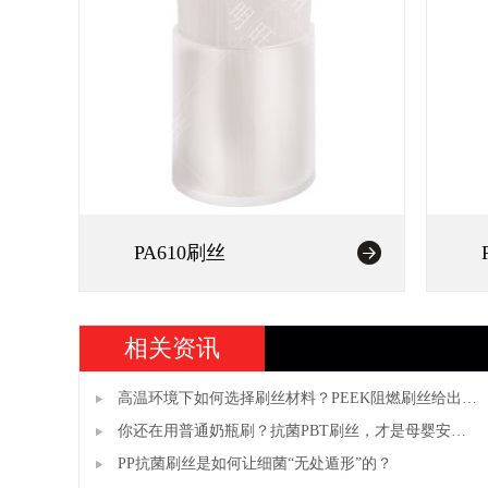
PA610刷丝
相关资讯
高温环境下如何选择刷丝材料？PEEK阻燃刷丝给出答
案
你还在用普通奶瓶刷？抗菌PBT刷丝，才是母婴安全
真正的“隐形守护者”
PP抗菌刷丝是如何让细菌“无处遁形”的？