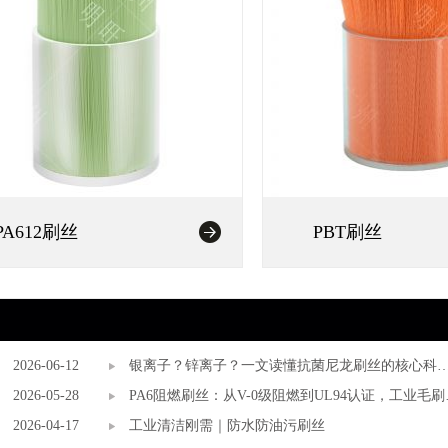
PA612刷丝
PBT刷丝
2026-06-12
银离子？锌离子？一文读懂抗菌尼龙刷丝的核心科
2026-05-28
与选择标准
PA6阻燃刷丝：从V-0级阻燃到UL94认证，工业毛刷
2026-04-17
安全底线谁来守护？
工业清洁刚需｜防水防油污刷丝