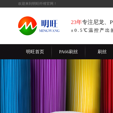
欢迎来到明旺纤维官网！
23年
专注尼龙、P
±0.5℃温控产
明旺首页
PA66刷丝
刷丝