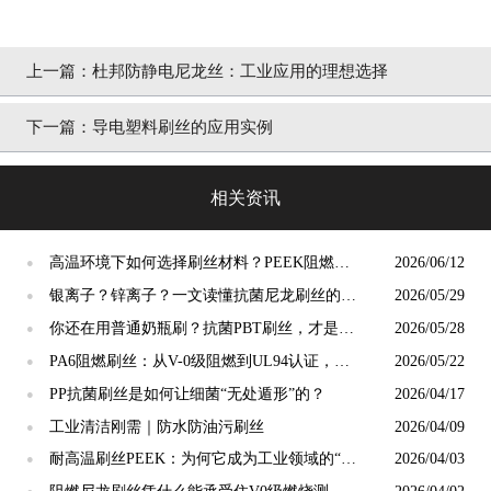
上一篇：
杜邦防静电尼龙丝：工业应用的理想选择
下一篇：
导电塑料刷丝的应用实例
相关资讯
高温环境下如何选择刷丝材料？PEEK阻燃刷
2026/06/12
●
丝给出答案
银离子？锌离子？一文读懂抗菌尼龙刷丝的核
2026/05/29
●
心科技与选择标准
你还在用普通奶瓶刷？抗菌PBT刷丝，才是母
2026/05/28
●
婴安全真正的“隐形守护者”
PA6阻燃刷丝：从V-0级阻燃到UL94认证，工
2026/05/22
●
业毛刷的安全底线谁来守护？
PP抗菌刷丝是如何让细菌“无处遁形”的？
2026/04/17
●
工业清洁刚需｜防水防油污刷丝
2026/04/09
●
耐高温刷丝PEEK：为何它成为工业领域的“宠
2026/04/03
●
儿”？