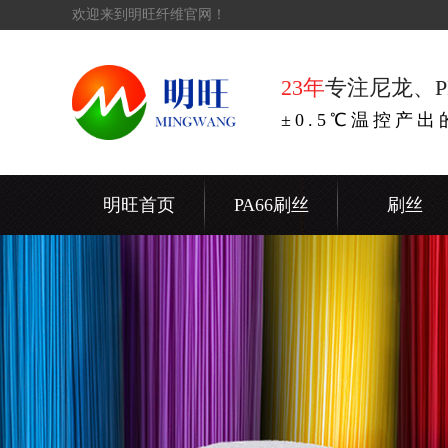
欢迎来到明旺纤维官网！
23年
专注尼龙、P
±0.5℃温控产
明旺首页
PA66刷丝
刷丝