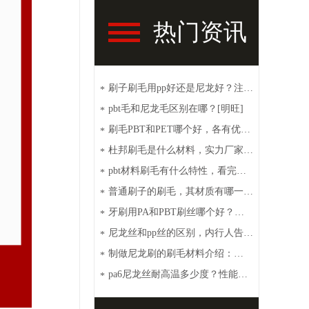
热门资讯
刷子刷毛用pp好还是尼龙好？注意
*
这些【明旺】
pbt毛和尼龙毛区别在哪？[明旺]
*
刷毛PBT和PET哪个好，各有优点
*
[明旺]
杜邦刷毛是什么材料，实力厂家带
*
你了解【明旺】
pbt材料刷毛有什么特性，看完你
*
就秒懂【明旺】
普通刷子的刷毛，其材质有哪一
*
些？【明旺】
牙刷用PA和PBT刷丝哪个好？性
*
价比高选这种[明旺]
尼龙丝和pp丝的区别，内行人告诉
*
你【明旺】
制做尼龙刷的刷毛材料介绍：
*
PA6、PA66、PET和PBT
pa6尼龙丝耐高温多少度？性能特
*
点介绍【明旺】