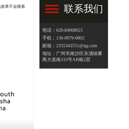
联系我们
电效果不会随着
电话：020-84968021
手机：136-0979-0802
邮箱：2355343551@qq.com
地址：广州市南沙区东涌镇番
禺大道南333号AB栋2层