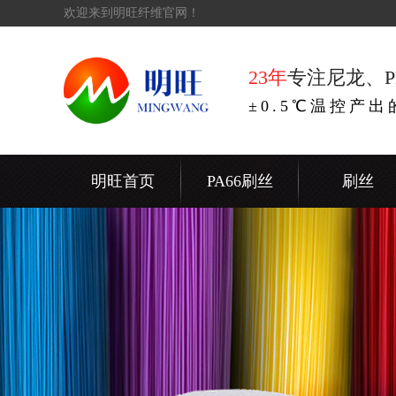
欢迎来到明旺纤维官网！
23年
专注尼龙、P
±0.5℃温控产
明旺首页
PA66刷丝
刷丝