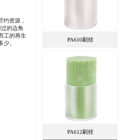
节约资源，
用过的边角
而工的再生
PA610刷丝
多少。
PA612刷丝