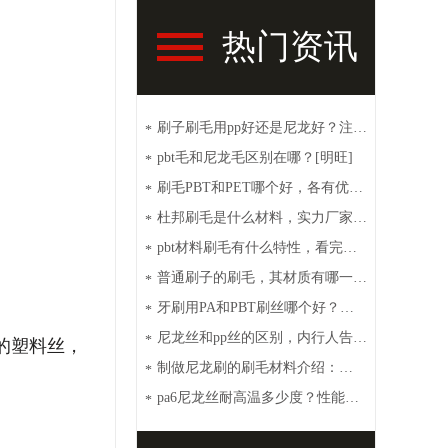
热门资讯
刷子刷毛用pp好还是尼龙好？注意
*
这些【明旺】
pbt毛和尼龙毛区别在哪？[明旺]
*
刷毛PBT和PET哪个好，各有优点
*
[明旺]
杜邦刷毛是什么材料，实力厂家带
*
你了解【明旺】
pbt材料刷毛有什么特性，看完你
*
就秒懂【明旺】
普通刷子的刷毛，其材质有哪一
*
些？【明旺】
牙刷用PA和PBT刷丝哪个好？性
*
价比高选这种[明旺]
尼龙丝和pp丝的区别，内行人告诉
*
的塑料丝，
你【明旺】
制做尼龙刷的刷毛材料介绍：
*
PA6、PA66、PET和PBT
pa6尼龙丝耐高温多少度？性能特
*
点介绍【明旺】