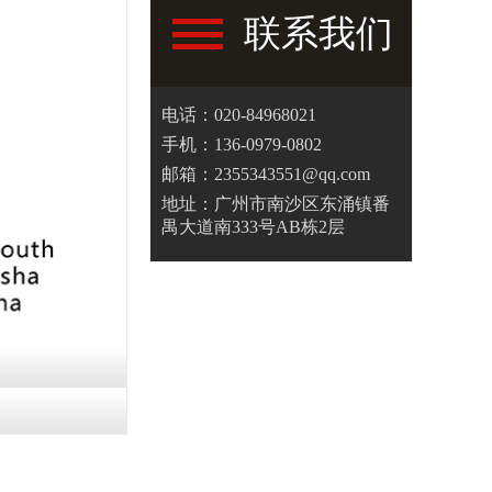
联系我们
电话：020-84968021
手机：136-0979-0802
邮箱：2355343551@qq.com
地址：广州市南沙区东涌镇番
禺大道南333号AB栋2层