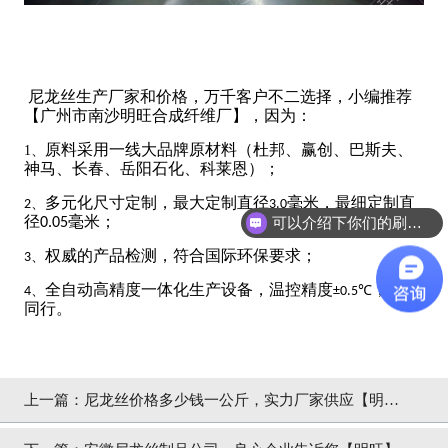
尼龙丝生产厂家和价格，万千客户不二选择，小编推荐
【广州市南沙明旺合成纤维厂】，因为：
原料采用一线大品牌原材料（杜邦、赢创、巴斯夫、
1、
神马、长春、岳阳石化、科莱恩）；
多元化尺寸定制，最大定制直径
毫米，最细定制直
2、
3.0
径
毫米
；
可以介绍下你们的刷丝吗？
0.05
权威的产品检测，符合国际环保要求
；
3、
全自动高精度一体化生产设备，温控精度
，远超
4、
±0.5℃
同行
。
上一篇：
尼龙丝价格多少钱一公斤，实力厂家供应【明
旺】