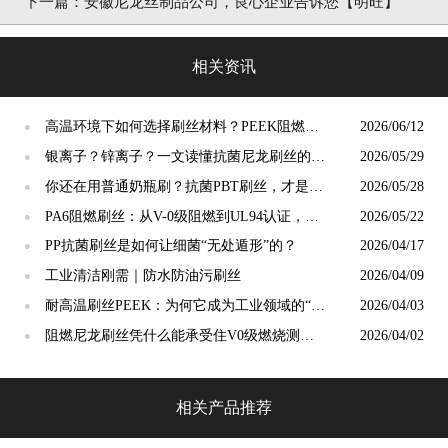
下一篇：
安徽尼龙丝制品公司，良心企业告诉您【明旺】
相关资讯
高温环境下如何选择刷丝材料？PEEK阻燃刷
2026/06/12
●
丝给出答案
银离子？锌离子？一文读懂抗菌尼龙刷丝的核
2026/05/29
●
心科技与选择标准
你还在用普通奶瓶刷？抗菌PBT刷丝，才是母
2026/05/28
●
婴安全真正的“隐形守护者”
PA6阻燃刷丝：从V-0级阻燃到UL94认证，工
2026/05/22
●
业毛刷的安全底线谁来守护？
PP抗菌刷丝是如何让细菌“无处遁形”的？
2026/04/17
●
工业清洁刚需｜防水防油污刷丝
2026/04/09
●
耐高温刷丝PEEK：为何它成为工业领域的“宠
2026/04/03
●
儿”？
阻燃尼龙刷丝凭什么能承受住V0级燃烧测
2026/04/02
●
试？
相关产品推荐