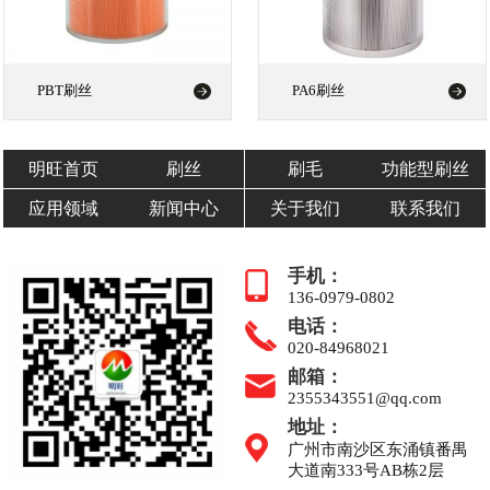
PBT刷丝
PA6刷丝
明旺首页
刷丝
刷毛
功能型刷丝
应用领域
新闻中心
关于我们
联系我们
手机：
136-0979-0802
电话：
020-84968021
邮箱：
2355343551@qq.com
地址：
广州市南沙区东涌镇番禺
大道南333号AB栋2层