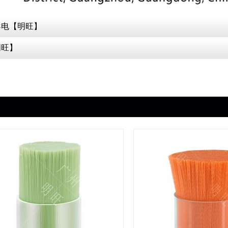
导电【明旺】
明旺】