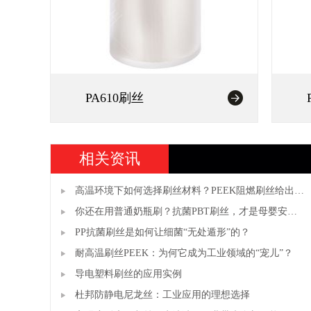
PA610刷丝
相关资讯
高温环境下如何选择刷丝材料？PEEK阻燃刷丝给出答
案
你还在用普通奶瓶刷？抗菌PBT刷丝，才是母婴安全
真正的“隐形守护者”
PP抗菌刷丝是如何让细菌“无处遁形”的？
耐高温刷丝PEEK：为何它成为工业领域的“宠儿”？
导电塑料刷丝的应用实例
杜邦防静电尼龙丝：工业应用的理想选择