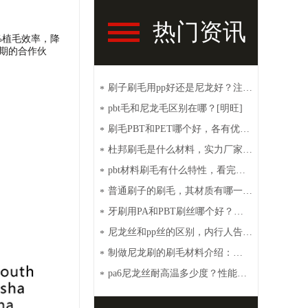
热门资讯
%植毛效率，降
期的合作伙
刷子刷毛用pp好还是尼龙好？注意
*
这些【明旺】
pbt毛和尼龙毛区别在哪？[明旺]
*
刷毛PBT和PET哪个好，各有优点
*
[明旺]
杜邦刷毛是什么材料，实力厂家带
*
你了解【明旺】
pbt材料刷毛有什么特性，看完你
*
就秒懂【明旺】
普通刷子的刷毛，其材质有哪一
*
些？【明旺】
牙刷用PA和PBT刷丝哪个好？性
*
价比高选这种[明旺]
尼龙丝和pp丝的区别，内行人告诉
*
你【明旺】
制做尼龙刷的刷毛材料介绍：
*
PA6、PA66、PET和PBT
pa6尼龙丝耐高温多少度？性能特
*
点介绍【明旺】