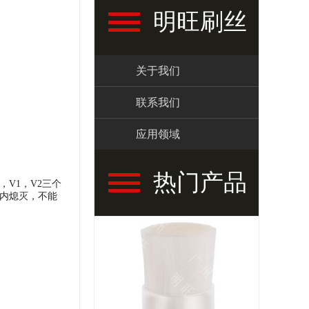
明旺刷丝
关于我们
联系我们
应用领域
热门产品
，V1，V2三个
秒内熄灭，不能