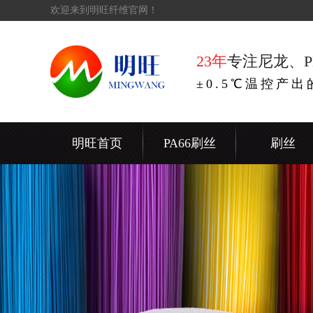
欢迎来到明旺纤维官网！
23年
专注尼龙、P
±0.5℃温控产
明旺首页
PA66刷丝
刷丝