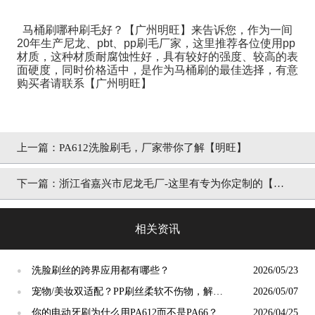
马桶刷哪种刷毛好？【广州明旺】来告诉您，作为一间
20年生产尼龙、
pbt
、
pp
刷毛厂家，这里推荐各位使用
pp
材质，这种材质耐腐蚀性好，具有较好的强度、较高的表
面硬度，同时价格适中，是作为马桶刷的最佳选择，有意
购买者请联系【广州明旺】
上一篇：
PA612洗脸刷毛，厂家带你了解【明旺】
下一篇：
浙江省嘉兴市尼龙毛厂-这里有专为你定制的【明
旺】
相关资讯
洗脸刷丝的跨界应用都有哪些？
2026/05/23
●
宠物/美妆双适配？PP刷丝柔软不伤物，解锁
2026/05/07
●
小众应用新场景
你的电动牙刷为什么用PA612而不是PA66？
2026/04/25
●