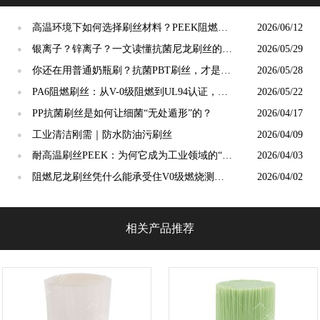
高温环境下如何选择刷丝材料？PEEK阻燃刷
2026/06/12
●
丝给出答案
银离子？锌离子？一文读懂抗菌尼龙刷丝的核
2026/05/29
●
心科技与选择标准
你还在用普通奶瓶刷？抗菌PBT刷丝，才是母
2026/05/28
●
婴安全真正的“隐形守护者”
PA6阻燃刷丝：从V-0级阻燃到UL94认证，工
2026/05/22
●
业毛刷的安全底线谁来守护？
PP抗菌刷丝是如何让细菌“无处遁形”的？
2026/04/17
●
工业清洁刚需｜防水防油污刷丝
2026/04/09
●
耐高温刷丝PEEK：为何它成为工业领域的“宠
2026/04/03
●
儿”？
阻燃尼龙刷丝凭什么能承受住V0级燃烧测
2026/04/02
●
试？
相关产品推荐