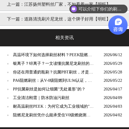
上一篇：
江苏扬州塑料丝厂家，不如看着一家【明旺】
可以介绍下你们的刷丝吗？
下一篇：
道路清洗刷片尼龙丝，这个牌子好用【明旺】
相关资讯
高温环境下如何选择刷丝材料？PEEK阻燃刷
2026/06/12
●
丝给出答案
银离子？锌离子？一文读懂抗菌尼龙刷丝的核
2026/05/29
●
心科技与选择标准
你还在用普通奶瓶刷？抗菌PBT刷丝，才是母
2026/05/28
●
婴安全真正的“隐形守护者”
PA6阻燃刷丝：从V-0级阻燃到UL94认证，工
2026/05/22
●
业毛刷的安全底线谁来守护？
PP抗菌刷丝是如何让细菌“无处遁形”的？
2026/04/17
●
工业清洁刚需｜防水防油污刷丝
2026/04/09
●
耐高温刷丝PEEK：为何它成为工业领域的“宠
2026/04/03
●
儿”？
阻燃尼龙刷丝凭什么能承受住V0级燃烧测
2026/04/02
●
试？