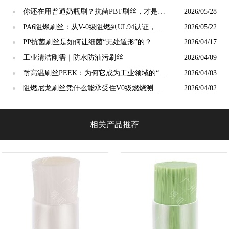
心科技与选择标准
你还在用普通奶瓶刷？抗菌PBT刷丝，才是母
2026/05/28
●
婴安全真正的“隐形守护者”
PA6阻燃刷丝：从V-0级阻燃到UL94认证，工
2026/05/22
●
业毛刷的安全底线谁来守护？
PP抗菌刷丝是如何让细菌“无处遁形”的？
2026/04/17
●
工业清洁刚需｜防水防油污刷丝
2026/04/09
●
耐高温刷丝PEEK：为何它成为工业领域的“宠
2026/04/03
●
儿”？
阻燃尼龙刷丝凭什么能承受住V0级燃烧测
2026/04/02
●
试？
相关产品推荐