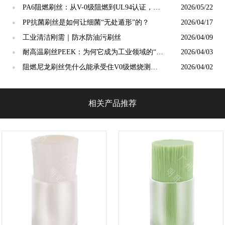
婴安全真正的“隐形守护者”
PA6阻燃刷丝：从V-0级阻燃到UL94认证，工
2026/05/22
●
业毛刷的安全底线谁来守护？
PP抗菌刷丝是如何让细菌“无处遁形”的？
2026/04/17
●
工业清洁刚需｜防水防油污刷丝
2026/04/09
●
耐高温刷丝PEEK：为何它成为工业领域的“宠
2026/04/03
●
儿”？
阻燃尼龙刷丝凭什么能承受住V0级燃烧测
2026/04/02
●
试？
相关产品推荐