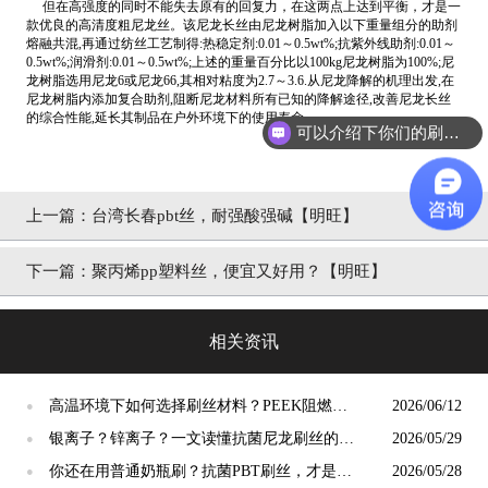
但在高强度的同时不能失去原有的回复力，在这两点上达到平衡，才是一
款优良的高清度粗尼龙丝。该尼龙长丝由尼龙树脂加入以下重量组分的助剂
熔融共混,再通过纺丝工艺制得:热稳定剂:0.01～0.5wt%;抗紫外线助剂:0.01～
0.5wt%;润滑剂:0.01～0.5wt%;上述的重量百分比以100kg尼龙树脂为100%;尼
龙树脂选用尼龙6或尼龙66,其相对粘度为2.7～3.6.从尼龙降解的机理出发,在
尼龙树脂内添加复合助剂,阻断尼龙材料所有已知的降解途径,改善尼龙长丝
的综合性能,延长其制品在户外环境下的使用寿命。
可以介绍下你们的刷丝吗？
上一篇：
台湾长春pbt丝，耐强酸强碱【明旺】
下一篇：
聚丙烯pp塑料丝，便宜又好用？【明旺】
相关资讯
高温环境下如何选择刷丝材料？PEEK阻燃刷
2026/06/12
●
丝给出答案
银离子？锌离子？一文读懂抗菌尼龙刷丝的核
2026/05/29
●
心科技与选择标准
你还在用普通奶瓶刷？抗菌PBT刷丝，才是母
2026/05/28
●