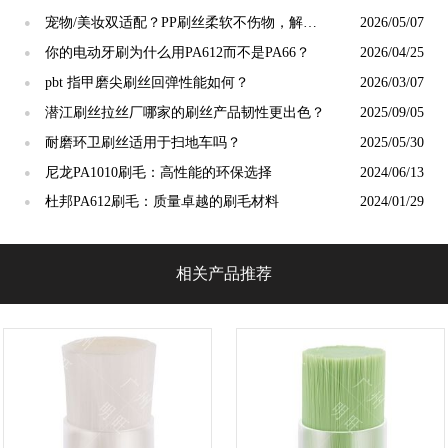
宠物/美妆双适配？PP刷丝柔软不伤物，解锁
2026/05/07
●
小众应用新场景
你的电动牙刷为什么用PA612而不是PA66？
2026/04/25
●
pbt 指甲磨尖刷丝回弹性能如何？
2026/03/07
●
潜江刷丝拉丝厂哪家的刷丝产品韧性更出色？
2025/09/05
●
耐磨环卫刷丝适用于扫地车吗？
2025/05/30
●
尼龙PA1010刷毛：高性能的环保选择
2024/06/13
●
杜邦PA612刷毛：质量卓越的刷毛材料
2024/01/29
●
相关产品推荐