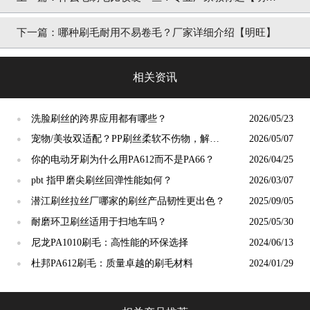
旺】
下一篇：
哪种刷毛耐用不易卷毛？厂家详细介绍【明旺】
相关资讯
洗脸刷丝的跨界应用都有哪些？
2026/05/23
●
宠物/美妆双适配？PP刷丝柔软不伤物，解锁
2026/05/07
●
小众应用新场景
你的电动牙刷为什么用PA612而不是PA66？
2026/04/25
●
pbt 指甲磨尖刷丝回弹性能如何？
2026/03/07
●
潜江刷丝拉丝厂哪家的刷丝产品韧性更出色？
2025/09/05
●
耐磨环卫刷丝适用于扫地车吗？
2025/05/30
●
尼龙PA1010刷毛：高性能的环保选择
2024/06/13
●
杜邦PA612刷毛：质量卓越的刷毛材料
2024/01/29
●