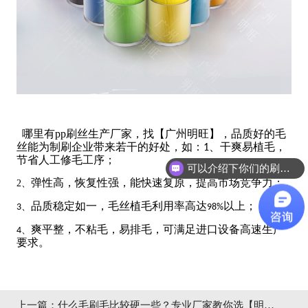
哪里有pp刷丝生产厂家，找【广州明旺】，品质好的毛
丝能为制刷企业带来若干的好处，如：
、干爽易植毛，
1
节省人工修毛工序；
可以介绍下你们的刷丝吗？
弹性高，恢复性强，能快速复原，提高市场竞争力；
2、
品质稳定如一，毛丝植毛利用率高达
以上
；
3、
98%
爽平整，不粘毛，易排毛，可满足进口设备高速生产
4、
要求
。
上一篇：
什么毛刷毛比较硬一些？专业厂家教你选【明