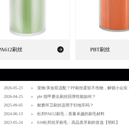
PA612刷丝
PBT刷丝
2026-05-23
宠物/美妆双适配？PP刷丝柔软不伤物，解锁小众应
2026-04-25
新场景
pbt 指甲磨尖刷丝回弹性能如何？
2025-09-05
耐磨环卫刷丝适用于扫地车吗？
2024-06-13
杜邦PA612刷毛：质量卓越的刷毛材料
2023-05-24
610杜邦丝牙刷毛：高品质牙刷的首选【明旺】