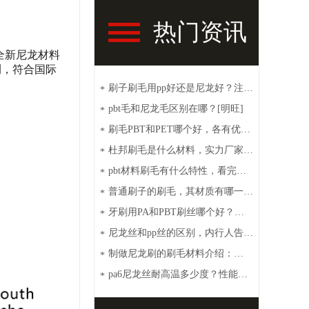
热门资讯
全新尼龙材料
测，符合国际
刷子刷毛用pp好还是尼龙好？注意
*
这些【明旺】
pbt毛和尼龙毛区别在哪？[明旺]
*
刷毛PBT和PET哪个好，各有优点
*
[明旺]
杜邦刷毛是什么材料，实力厂家带
*
你了解【明旺】
pbt材料刷毛有什么特性，看完你
*
就秒懂【明旺】
普通刷子的刷毛，其材质有哪一
*
些？【明旺】
牙刷用PA和PBT刷丝哪个好？性
*
价比高选这种[明旺]
尼龙丝和pp丝的区别，内行人告诉
*
你【明旺】
制做尼龙刷的刷毛材料介绍：
*
PA6、PA66、PET和PBT
pa6尼龙丝耐高温多少度？性能特
*
点介绍【明旺】