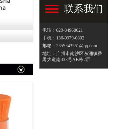
联系我们
电话：020-84968021
手机：136-0979-0802
邮箱：2355343551@qq.com
地址：广州市南沙区东涌镇番
禺大道南333号AB栋2层