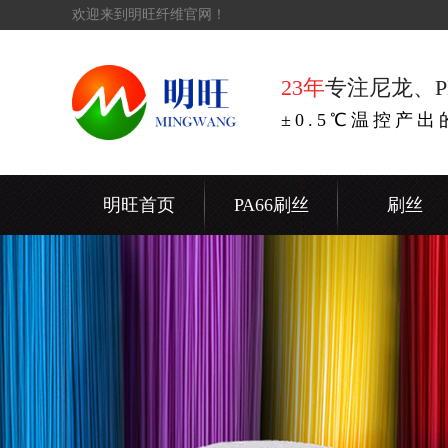
欢迎来到明旺纤维官网！
23年
专注尼龙、P
±0.5℃温控产
明旺首页
PA66刷丝
刷丝