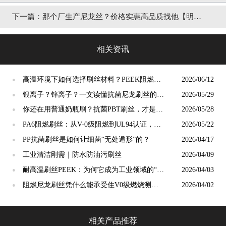
下一篇：
那个厂生产尼龙丝？价格实惠高品质找他【明
旺】
相关资讯
高温环境下如何选择刷丝材料？PEEK阻燃刷
2026/06/12
●
丝给出答案
银离子？锌离子？一文读懂抗菌尼龙刷丝的核
2026/05/29
●
心科技与选择标准
你还在用普通奶瓶刷？抗菌PBT刷丝，才是母
2026/05/28
●
婴安全真正的“隐形守护者”
PA6阻燃刷丝：从V-0级阻燃到UL94认证，工
2026/05/22
●
业毛刷的安全底线谁来守护？
PP抗菌刷丝是如何让细菌“无处遁形”的？
2026/04/17
●
工业清洁刚需｜防水防油污刷丝
2026/04/09
●
耐高温刷丝PEEK：为何它成为工业领域的“宠
2026/04/03
●
儿”？
阻燃尼龙刷丝凭什么能承受住V0级燃烧测
2026/04/02
●
试？
相关产品推荐