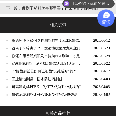
可以介绍下你们的刷丝吗？
下一篇：
做刷子塑料丝去哪里买？这家质量更好[明旺]
相关资讯
高温环境下如何选择刷丝材料？PEEK阻燃刷
2026/06/12
●
丝给出答案
银离子？锌离子？一文读懂抗菌尼龙刷丝的核
2026/05/29
●
心科技与选择标准
你还在用普通奶瓶刷？抗菌PBT刷丝，才是母
2026/05/28
●
婴安全真正的“隐形守护者”
PA6阻燃刷丝：从V-0级阻燃到UL94认证，工
2026/05/22
●
业毛刷的安全底线谁来守护？
PP抗菌刷丝是如何让细菌“无处遁形”的？
2026/04/17
●
工业清洁刚需｜防水防油污刷丝
2026/04/09
●
耐高温刷丝PEEK：为何它成为工业领域的“宠
2026/04/03
●
儿”？
阻燃尼龙刷丝凭什么能承受住V0级燃烧测
2026/04/02
●
试？
相关产品推荐