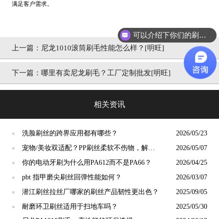
满足客户需求。
可以介绍下你们的刷丝吗？
上一篇：
尼龙1010滚筒刷毛性能怎么样？[明旺]
下一篇：
哪里有卖尼龙刷毛？工厂定制批发[明旺]
相关资讯
洗脸刷丝的跨界应用都有哪些？
2026/05/23
●
宠物/美妆双适配？PP刷丝柔软不伤物，解锁
2026/05/07
●
小众应用新场景
你的电动牙刷为什么用PA612而不是PA66？
2026/04/25
●
pbt 指甲磨尖刷丝回弹性能如何？
2026/03/07
●
潜江刷丝拉丝厂哪家的刷丝产品韧性更出色？
2025/09/05
●
耐磨环卫刷丝适用于扫地车吗？
2025/05/30
●